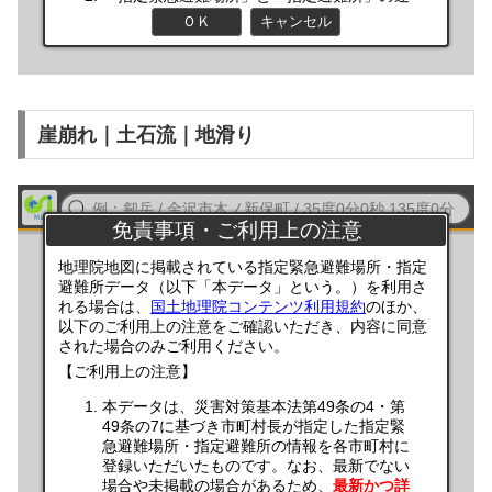
崖崩れ｜土石流｜地滑り