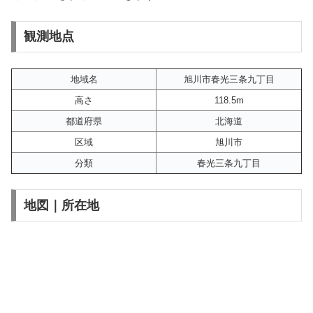
観測地点
地域名
旭川市春光三条九丁目
高さ
118.5m
都道府県
北海道
区域
旭川市
分類
春光三条九丁目
地図｜所在地