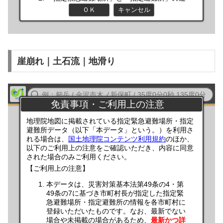
崖崩れ｜土石流｜地滑り