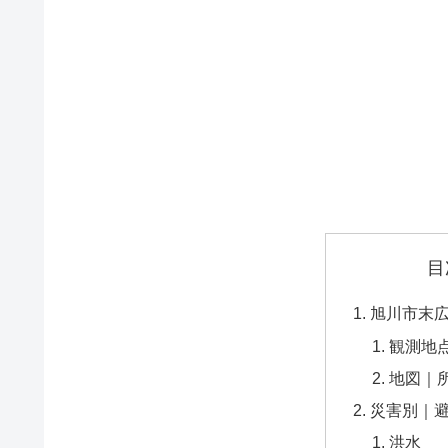
目
旭川市末
観測地
地図｜
災害別｜
洪水