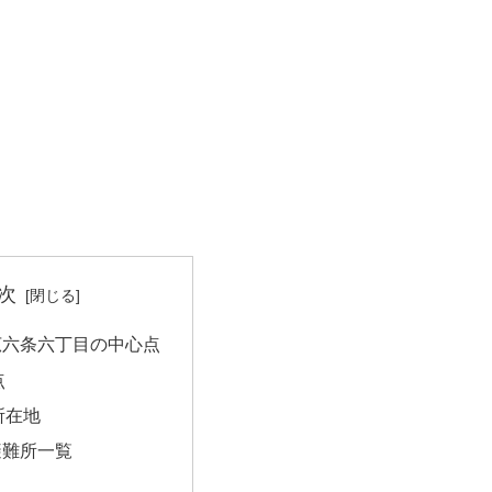
次
広六条六丁目の中心点
点
所在地
避難所一覧