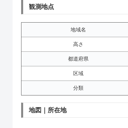
観測地点
地域名
高さ
都道府県
区域
分類
地図｜所在地