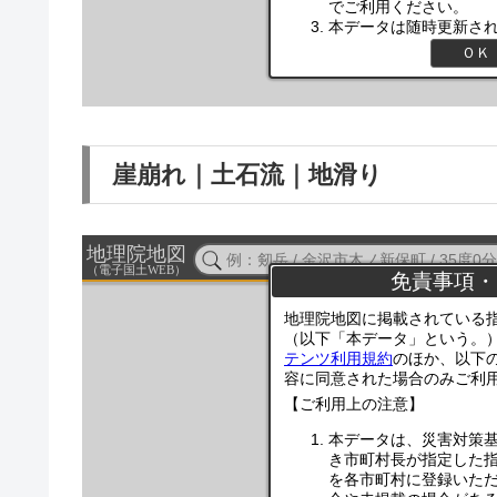
崖崩れ｜土石流｜地滑り