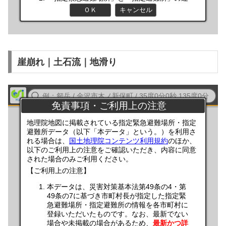
崖崩れ｜土石流｜地滑り