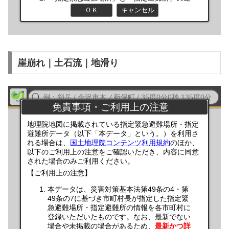
崖崩れ｜土石流｜地滑り