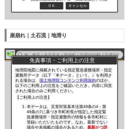
崖崩れ｜土石流｜地滑り