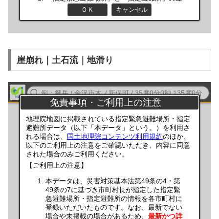
崖崩れ｜土石流｜地滑り