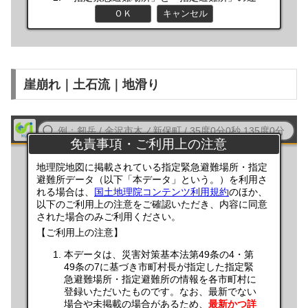
崖崩れ｜土石流｜地滑り