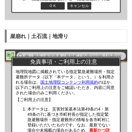
崖崩れ｜土石流｜地滑り