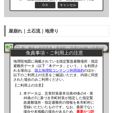
崖崩れ｜土石流｜地滑り