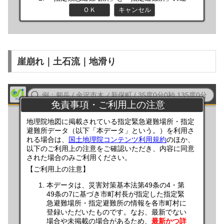
崖崩れ｜土石流｜地滑り