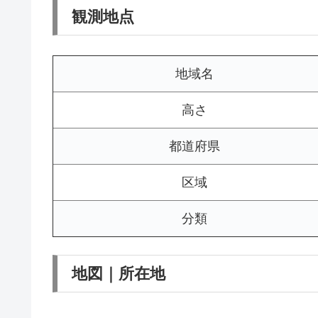
観測地点
地域名
高さ
都道府県
区域
分類
地図｜所在地