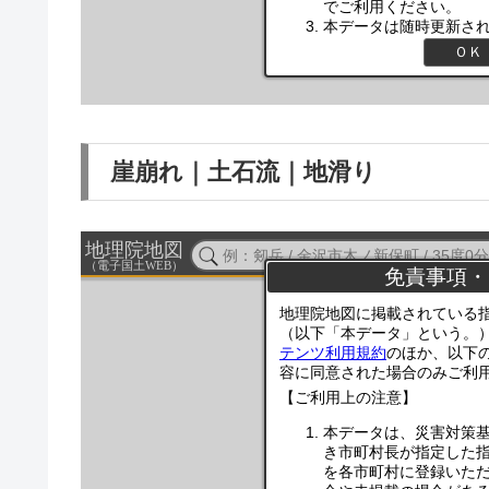
崖崩れ｜土石流｜地滑り