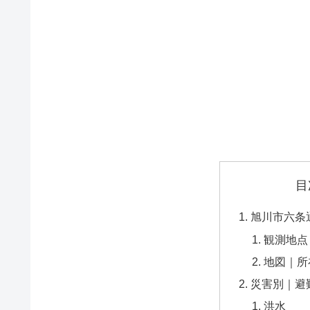
目
旭川市六条
観測地点
地図｜所
災害別｜避
洪水