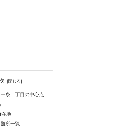
次
月一条二丁目の中心点
点
所在地
避難所一覧