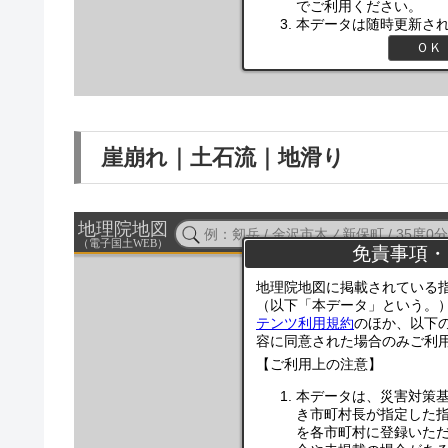
崖崩れ｜土石流｜地滑り