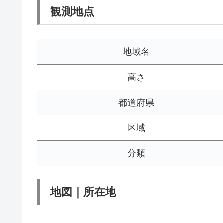
観測地点
地域名
高さ
都道府県
区域
分類
地図｜所在地