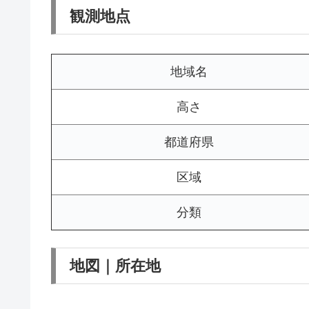
観測地点
地域名
高さ
都道府県
区域
分類
地図｜所在地