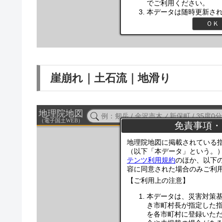
崖崩れ｜土石流｜地滑り