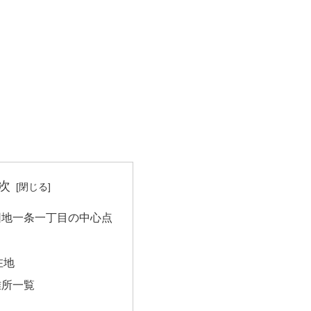
次
団地一条一丁目の中心点
在地
難所一覧