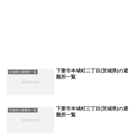
下妻市本城町二丁目(茨城県)の避
茨城県の避難所一覧
難所一覧
下妻市本城町三丁目(茨城県)の避
茨城県の避難所一覧
難所一覧