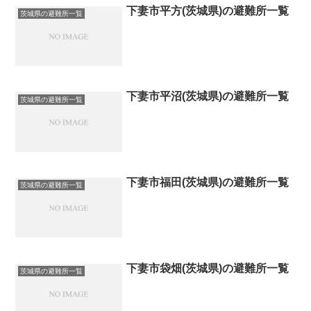
下妻市平方(茨城県)の避難所一覧
茨城県の避難所一覧
下妻市平沼(茨城県)の避難所一覧
茨城県の避難所一覧
下妻市福田(茨城県)の避難所一覧
茨城県の避難所一覧
下妻市袋畑(茨城県)の避難所一覧
茨城県の避難所一覧