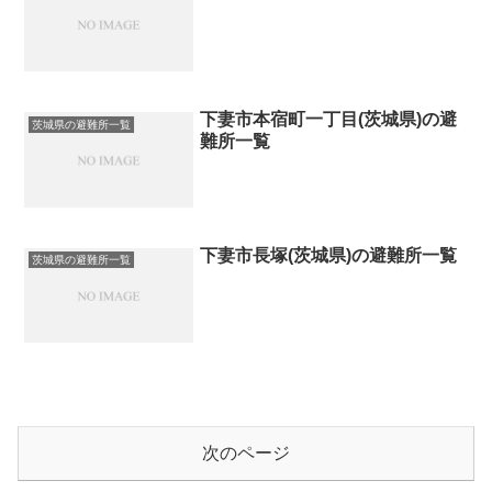
下妻市本宿町一丁目(茨城県)の避
茨城県の避難所一覧
難所一覧
下妻市長塚(茨城県)の避難所一覧
茨城県の避難所一覧
次のページ