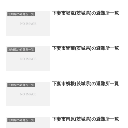
下妻市堀篭(茨城県)の避難所一覧
茨城県の避難所一覧
下妻市皆葉(茨城県)の避難所一覧
茨城県の避難所一覧
下妻市横根(茨城県)の避難所一覧
茨城県の避難所一覧
下妻市南原(茨城県)の避難所一覧
茨城県の避難所一覧