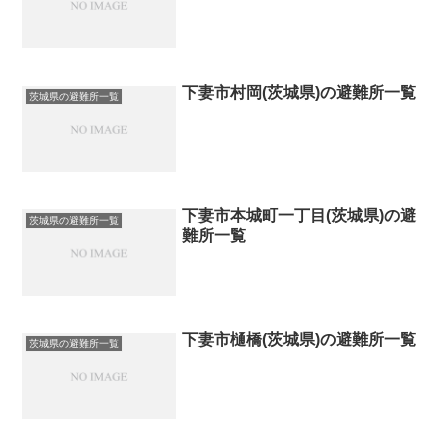
下妻市村岡(茨城県)の避難所一覧
茨城県の避難所一覧
下妻市本城町一丁目(茨城県)の避
茨城県の避難所一覧
難所一覧
下妻市樋橋(茨城県)の避難所一覧
茨城県の避難所一覧