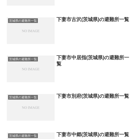
下妻市古沢(茨城県)の避難所一覧
茨城県の避難所一覧
下妻市中居指(茨城県)の避難所一
茨城県の避難所一覧
覧
下妻市別府(茨城県)の避難所一覧
茨城県の避難所一覧
下妻市中郷(茨城県)の避難所一覧
茨城県の避難所一覧