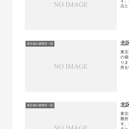
す。
点と
北
東京都の避難所一覧
東京
の避
りま
所を
北
東京都の避難所一覧
東京
難所
す。
点と