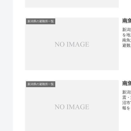
南
新潟県の避難所一覧
新潟
を地
南魚
避難
南
新潟県の避難所一覧
新潟
震・
沼市
報を