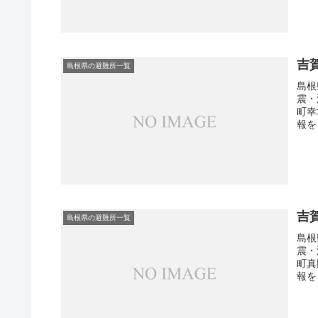
吉
島根県の避難所一覧
島根
震・
町幸
報を
吉
島根県の避難所一覧
島根
震・
町真
報を