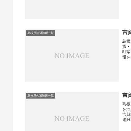
吉
島根県の避難所一覧
島根
震・
町蔵
報を
吉
島根県の避難所一覧
島根
を地
吉賀
避難