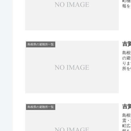
町樋
報を
吉
島根県の避難所一覧
島根
の避
りま
所を
吉
島根県の避難所一覧
島根
震・
町広
報を