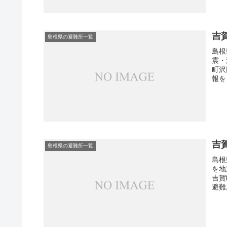
吉
島根県の避難所一覧
島根
震・
町沢
報を
吉
島根県の避難所一覧
島根
を地
吉賀
避難