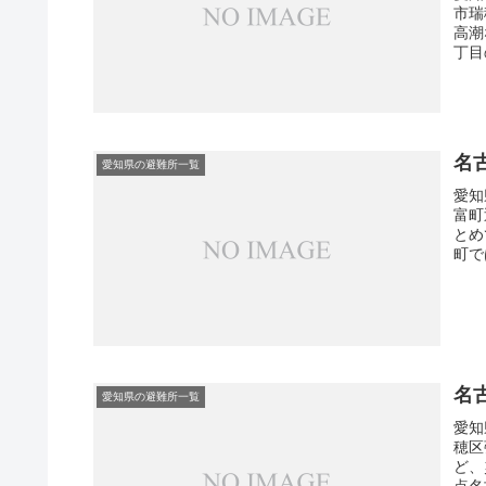
市瑞
高潮
丁目
名
愛知県の避難所一覧
愛知
富町
とめ
町で
名
愛知県の避難所一覧
愛知
穂区
ど、
点名