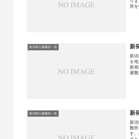
りま
所を
新
新潟県の避難所一覧
新潟
を地
新発
避難
新
新潟県の避難所一覧
新潟
難所
す。
点と