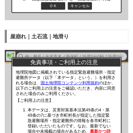
崖崩れ｜土石流｜地滑り