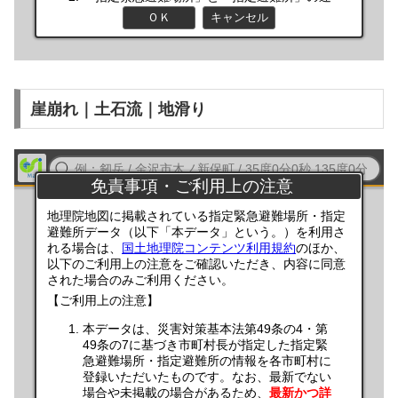
崖崩れ｜土石流｜地滑り