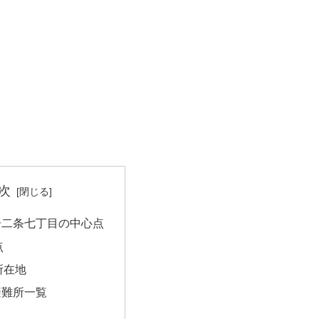
次
居二条七丁目の中心点
点
所在地
避難所一覧