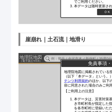
崖崩れ｜土石流｜地滑り