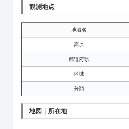
観測地点
地域名
高さ
都道府県
区域
分類
地図｜所在地