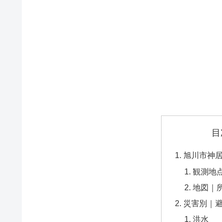
目
旭川市神
観測地
地図｜
災害別｜
洪水