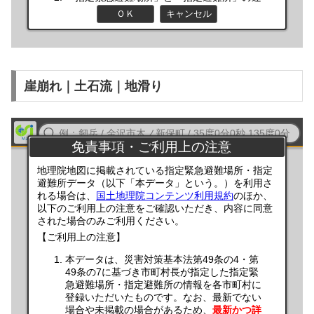
崖崩れ｜土石流｜地滑り