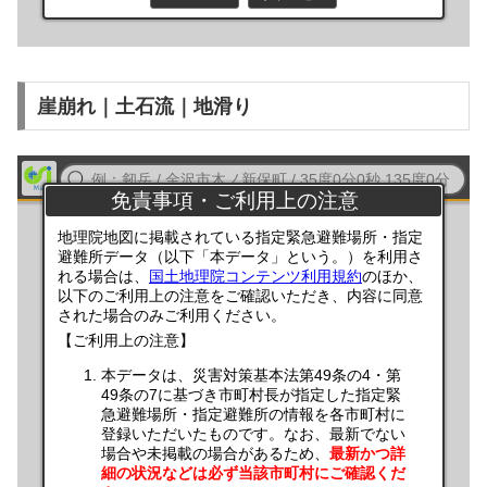
崖崩れ｜土石流｜地滑り