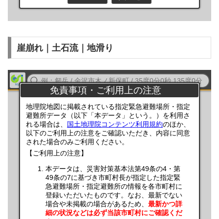
崖崩れ｜土石流｜地滑り