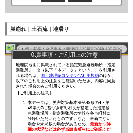
崖崩れ｜土石流｜地滑り