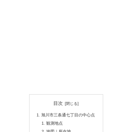
目次
旭川市三条通七丁目の中心点
観測地点
地図｜所在地