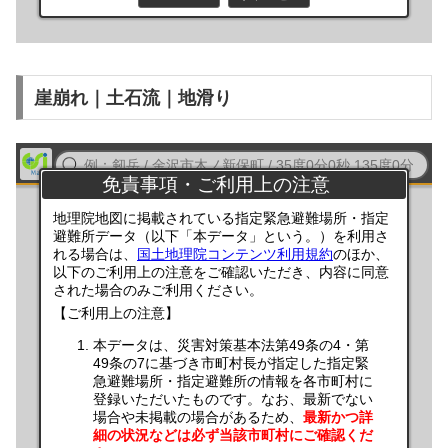
崖崩れ｜土石流｜地滑り