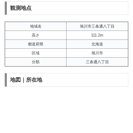
観測地点
地域名
旭川市三条通八丁目
高さ
111.2m
都道府県
北海道
区域
旭川市
分類
三条通八丁目
地図｜所在地