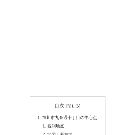
目次
旭川市九条通十丁目の中心点
観測地点
地図｜所在地