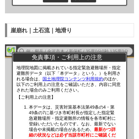
崖崩れ｜土石流｜地滑り