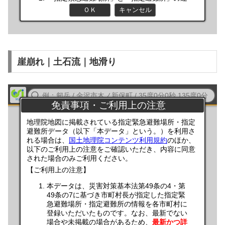
崖崩れ｜土石流｜地滑り