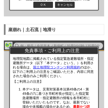
崖崩れ｜土石流｜地滑り